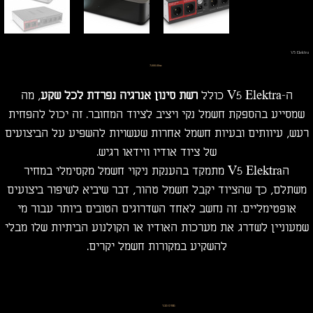
V5 Elektra
מחיר
‏7,500.00 ‏₪
ה-V5 Elektra כולל
רשת סינון אנרגיה נפרדת לכל שקע
, מה
שמסייע בהספקת חשמל נקי ויציב לציוד המחובר. זה יכול להפחית
רעש, עיוותים ובעיות חשמל אחרות שעשויות להשפיע על הביצועים
של ציוד אודיו ווידאו רגיש.
הV5 Elektra מתמקד בהענקת ניקוי חשמל מקסימלי במחיר
משתלם, כך שהציוד יקבל חשמל טהור, דבר שיביא לשיפור ביצועים
אופטימליים. זה נחשב לאחד השדרוגים הטובים ביותר עבור מי
שמעוניין לשדרג את מערכות האודיו או הקולנוע הביתיות שלו מבלי
להשקיע במקורות חשמל יקרים.
מפרט טכני