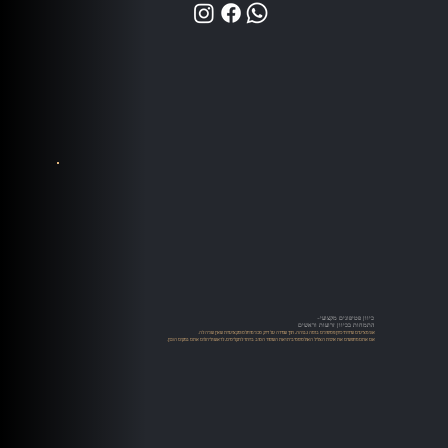
כיוון פטיפונים מקצועי-
התמחות בכיוון זרועות וראשים
אנו מציעים שירותי כיוון פטיפונים ברמה גבוהה, תוך שמירה על דיוק טכני מוחלט ומקצועיות שאין שניה לה.
אם אתם מחפשים את איכות הצליל האולטימטיבית ואת השימור הטוב ביותר לתקליטים, לראש וליהלום אתם במקום הנכון.​​