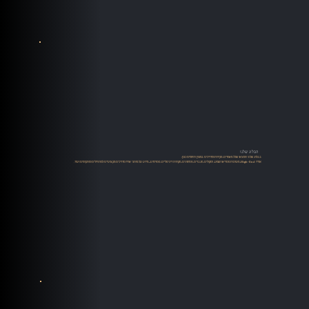
הבלוג שלנו
בבלוג שלנו תמצאו שלל מאמרים, סקירות ומדריכים במגוון תחומים כגון:
אודיו High-End, מערכות סטריאו ושמע, רמקולים, מגברים, פטיפונים, מקורות דיגיטליים, סטרימינג, מידע על מותגי אודיו מדריכים מקצועיים למתחילים ומתקדמים ועוד.