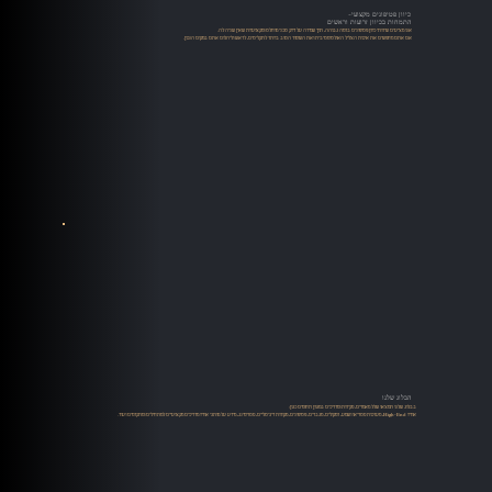
כיוון פטיפונים מקצועי-
התמחות בכיוון זרועות וראשים
אנו מציעים שירותי כיוון פטיפונים ברמה גבוהה, תוך שמירה על דיוק טכני מוחלט ומקצועיות שאין שניה לה.
אם אתם מחפשים את איכות הצליל האולטימטיבית ואת השימור הטוב ביותר לתקליטים, לראש וליהלום אתם במקום הנכון.​​
הבלוג שלנו
בבלוג שלנו תמצאו שלל מאמרים, סקירות ומדריכים במגוון תחומים כגון:
אודיו High-End, מערכות סטריאו ושמע, רמקולים, מגברים, פטיפונים, מקורות דיגיטליים, סטרימינג, מידע על מותגי אודיו מדריכים מקצועיים למתחילים ומתקדמים ועוד.