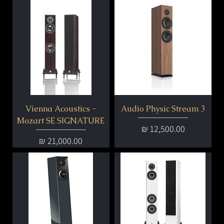
Vienna Acoustics -
Audio Physic Stream 3
Mozart SE SIGNATURE
מחיר
מחיר