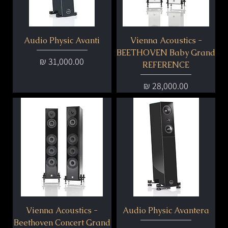
Audio Physic Avanti
Vienna Acoustics -
BEETHOVEN Baby Grand
מחיר
REFERENCE
מחיר
Vienna Acoustics -
Audio Physic Avantera
Beethoven Concert Grand