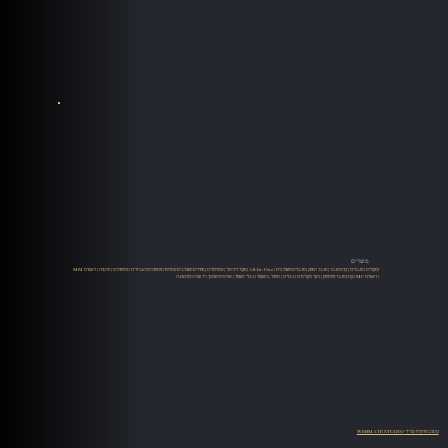
מוצרים
רמקולים
|
מגברים
|
קדם מגבר
|
מגבר הספק
|
מגברים משולבים
|
All-In-One
|
מקור דיגיטלי
|
סטרימרים
|
ממירים משולבים סטרימר
|
פטיפונים ואביזרים
|
פטיפונים
|
זרועות
|
ראשים MM
| ראשים MC |
קדם מגבר לפטיפון
|
ניקוי תקליטים
|
כבלים
|
טיפול בחשמל
|
כבלי חשמל
|
ארוניות ושיכוך
|
יד שניה ומתצוגה
עיצוב ופיתוח על ידי WEBMATE STUDIO