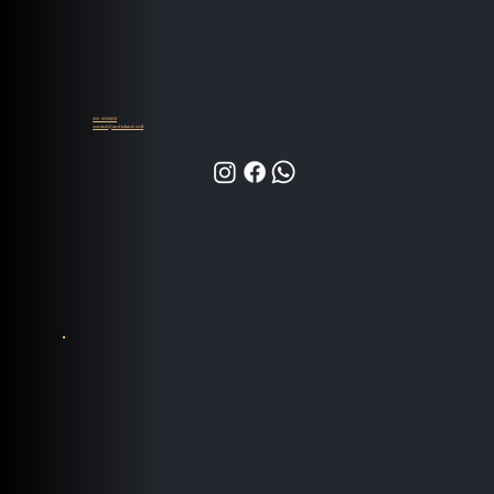
055-9935839
contact@audioland.co.il