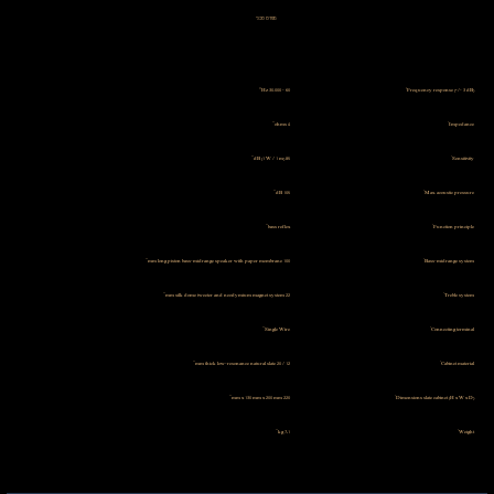
מפרט טכני
60 - 30.000 Hz
Frequency response (+/- 3 dB)
4 ohms
Impedance
85 dB (1 W / 1 m)
Sensitivity
105 dB
Max. acoustic pressure
bass reflex
Function principle
100 mm long piston bass-midrange speaker with paper membrane
Bass-midrange system
22 mm silk dome tweeter and neodymium magnet system
Treble system
Single Wire
Connecting terminal
12 / 20 mm thick low-resonance natural slate
Cabinet material
220 mm x 130 mm x 200 mm
Dimensions slate cabinet (H x W x D)
7,1 kg
Weight