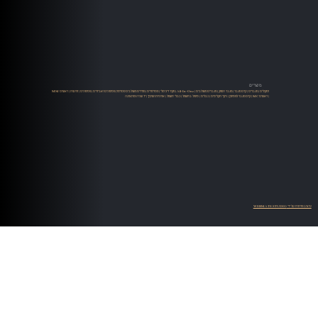
מוצרים
רמקולים
|
מגברים
|
קדם מגבר
|
מגבר הספק
|
מגברים משולבים
|
All-In-One
|
מקור דיגיטלי
|
סטרימרים
|
ממירים משולבים סטרימר
|
פטיפונים ואביזרים
|
פטיפונים
|
זרועות
|
ראשים MM
| ראשים MC |
קדם מגבר לפטיפון
|
ניקוי תקליטים
|
כבלים
|
טיפול בחשמל
|
כבלי חשמל
|
ארוניות ושיכוך
|
יד שניה ומתצוגה
עיצוב ופיתוח על ידי WEBMATE STUDIO