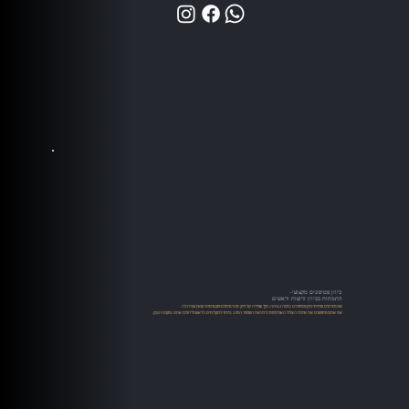
כיוון פטיפונים מקצועי-
התמחות בכיוון זרועות וראשים
אנו מציעים שירותי כיוון פטיפונים ברמה גבוהה, תוך שמירה על דיוק טכני מוחלט ומקצועיות שאין שניה לה.
אם אתם מחפשים את איכות הצליל האולטימטיבית ואת השימור הטוב ביותר לתקליטים, לראש וליהלום אתם במקום הנכון.​​