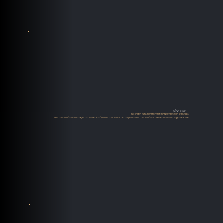
הבלוג שלנו
בבלוג שלנו תמצאו שלל מאמרים, סקירות ומדריכים במגוון תחומים כגון:
אודיו High-End, מערכות סטריאו ושמע, רמקולים, מגברים, פטיפונים, מקורות דיגיטליים, סטרימינג, מידע על מותגי אודיו מדריכים מקצועיים למתחילים ומתקדמים ועוד.