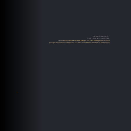
כיוון פטיפונים מקצועי-
התמחות בכיוון זרועות וראשים
אנו מציעים שירותי כיוון פטיפונים ברמה גבוהה, תוך שמירה על דיוק טכני מוחלט ומקצועיות שאין שניה לה.
אם אתם מחפשים את איכות הצליל האולטימטיבית ואת השימור הטוב ביותר לתקליטים, לראש וליהלום אתם במקום הנכון.​​