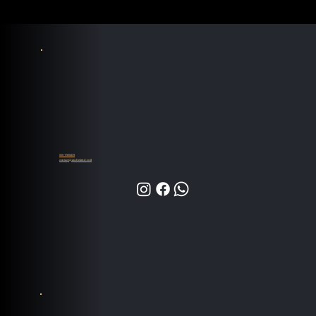
055-9935839
contact@audioland.co.il