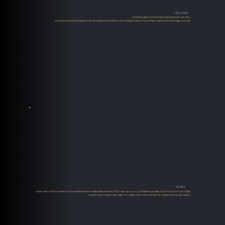
הבלוג שלנו
בבלוג שלנו תמצאו שלל מאמרים, סקירות ומדריכים במגוון תחומים כגון:
אודיו High-End, מערכות סטריאו ושמע, רמקולים, מגברים, פטיפונים, מקורות דיגיטליים, סטרימינג, מידע על מותגי אודיו מדריכים מקצועיים למתחילים ומתקדמים ועוד.
מוצרים
רמקולים
|
מגברים
|
קדם מגבר
|
מגבר הספק
|
מגברים משולבים
|
All-In-One
|
מקור דיגיטלי
|
סטרימרים
|
ממירים משולבים סטרימר
|
פטיפונים ואביזרים
|
פטיפונים
|
זרועות
|
ראשים MM
| ראשים MC |
קדם מגבר לפטיפון
|
ניקוי תקליטים
|
כבלים
|
טיפול בחשמל
|
כבלי חשמל
|
ארוניות ושיכוך
|
יד שניה ומתצוגה