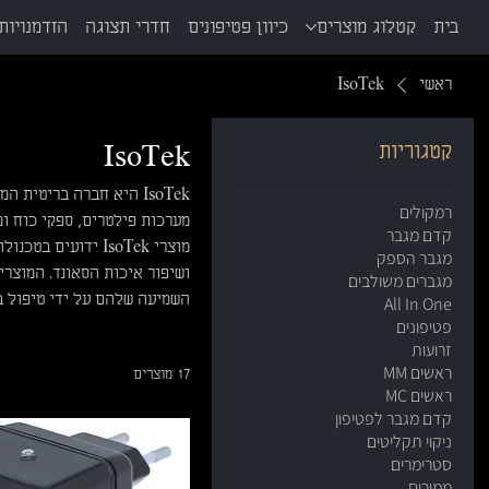
בית
קטלוג מוצרים
כיוון פטיפונים
חדרי תצוגה
הזדמנויות 
ראשי
IsoTek
קטגוריות
IsoTek
IsoTek היא חברה בריטי
רמקולים
מערכות פילטרים, ספקי כוח ומ
קדם מגבר
מוצרי IsoTek ידוע
מגבר הספק
ושיפור איכות הסאונד. המוצרי
מגברים משולבים
השמיעה שלהם על ידי טיפול 
All In One
פטיפונים
זרועות
ראשים MM
17 מוצרים
ראשים MC
קדם מגבר לפטיפון
ניקוי תקליטים
סטרימרים
ממירים