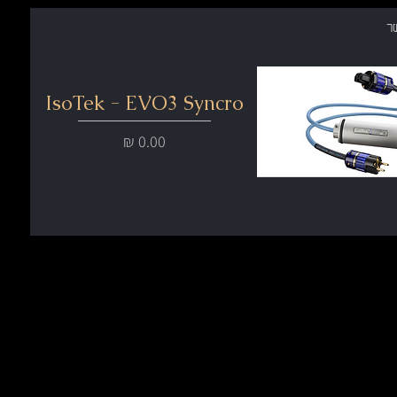
ר
IsoTek - EVO3 Syncro
מחיר