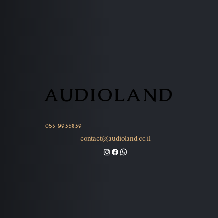
AUDIOLAND
AUDIOLAND
055-9935839
contact@audioland.co.il