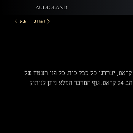
AUDIOLAND
הקודם
הבא
מחברים האודיפיליים של IsoTek, שמצופים בזהב 24 קראט, ישדרגו כל כבל כוח. כל פני השטח של
החיבורים עשויים נחושת טהורה, ולאחר מכן מצופים בזהב 24 קראט. גוף המחבר המלא ניתן לניתוק