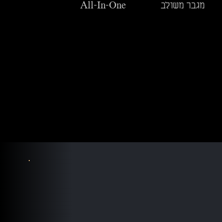
מגבר משולב
All-In-One