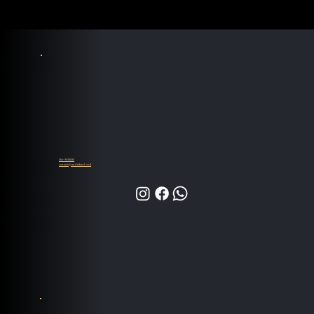
055-9935839
contact@audioland.co.il