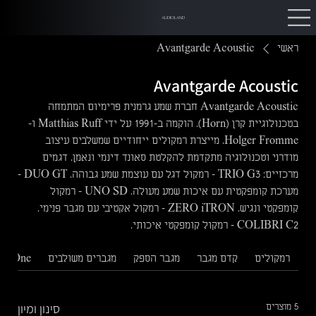
AUDIOLAND
ראשי
Avantgarde Acoustic
Avantgarde Acoustic
Avantgarde Acoustic חברת שמע גרמנית פרימיום המתמחה
בטכנולוגיית קרן (Horn). הוקמה ב-1991 על ידי Matthias Ruff ו-
Holger Fromme. מייצרת רמקולים ייחודיים שמשלבים עיצוב
מודרני וטכנולוגיה מתקדמת להקלטת סאונד דינמי ונאמן. דגמים
מרכזיים: TRIO G3 – רמקול דגל עם עוצמת שמע גבוהה. DUO GT –
מערכת קומפקטית עם איכות שמע מעולה. UNO SD – רמקול
קומפקטי ונגיש. ZERO iTRON – רמקול אקטיבי עם מגבר פנימי.
COLIBRI C2 – רמקול קומפקטי איכותי.
רמקולים
קדם מגבר
מגבר הספק
מגברים משולבים
 In One
סינון ומיון
5 מוצרים