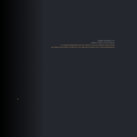
כיוון פטיפונים מקצועי-
התמחות בכיוון זרועות וראשים
אנו מציעים שירותי כיוון פטיפונים ברמה גבוהה, תוך שמירה על דיוק טכני מוחלט ומקצועיות שאין שניה לה.
אם אתם מחפשים את איכות הצליל האולטימטיבית ואת השימור הטוב ביותר לתקליטים, לראש וליהלום אתם במקום הנכון.​​