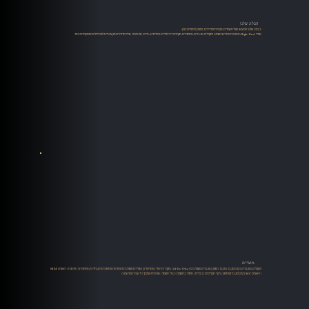
הבלוג שלנו
בבלוג שלנו תמצאו שלל מאמרים, סקירות ומדריכים במגוון תחומים כגון:
אודיו High-End, מערכות סטריאו ושמע, רמקולים, מגברים, פטיפונים, מקורות דיגיטליים, סטרימינג, מידע על מותגי אודיו מדריכים מקצועיים למתחילים ומתקדמים ועוד.
מוצרים
רמקולים
|
מגברים
|
קדם מגבר
|
מגבר הספק
|
מגברים משולבים
|
All-In-One
|
מקור דיגיטלי
|
סטרימרים
|
ממירים משולבים סטרימר
|
פטיפונים ואביזרים
|
פטיפונים
|
זרועות
|
ראשים MM
| ראשים MC |
קדם מגבר לפטיפון
|
ניקוי תקליטים
|
כבלים
|
טיפול בחשמל
|
כבלי חשמל
|
ארוניות ושיכוך
|
יד שניה ומתצוגה