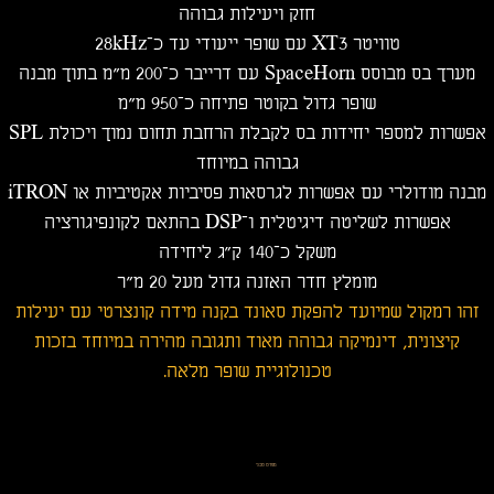
חזק ויעילות גבוהה
טוויטר XT3 עם שופר ייעודי עד כ־28kHz
מערך בס מבוסס SpaceHorn עם דרייבר כ־200 מ״מ בתוך מבנה
שופר גדול בקוטר פתיחה כ־950 מ״מ
אפשרות למספר יחידות בס לקבלת הרחבת תחום נמוך ויכולת SPL
גבוהה במיוחד
מבנה מודולרי עם אפשרות לגרסאות פסיביות אקטיביות או iTRON
אפשרות לשליטה דיגיטלית ו־DSP בהתאם לקונפיגורציה
משקל כ־140 ק״ג ליחידה
מומלץ חדר האזנה גדול מעל 20 מ״ר
זהו רמקול שמיועד להפקת סאונד בקנה מידה קונצרטי עם יעילות
קיצונית, דינמיקה גבוהה מאוד ותגובה מהירה במיוחד בזכות
טכנולוגיית שופר מלאה.
מפרט טכני