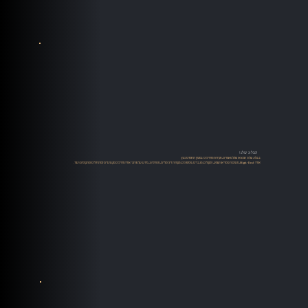
הבלוג שלנו
בבלוג שלנו תמצאו שלל מאמרים, סקירות ומדריכים במגוון תחומים כגון:
אודיו High-End, מערכות סטריאו ושמע, רמקולים, מגברים, פטיפונים, מקורות דיגיטליים, סטרימינג, מידע על מותגי אודיו מדריכים מקצועיים למתחילים ומתקדמים ועוד.