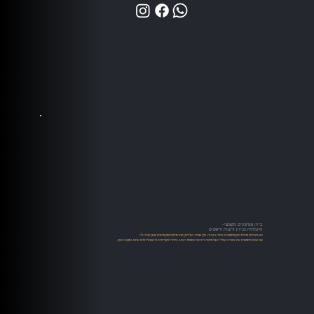
כיוון פטיפונים מקצועי-
התמחות בכיוון זרועות וראשים
אנו מציעים שירותי כיוון פטיפונים ברמה גבוהה, תוך שמירה על דיוק טכני מוחלט ומקצועיות שאין שניה לה.
אם אתם מחפשים את איכות הצליל האולטימטיבית ואת השימור הטוב ביותר לתקליטים, לראש וליהלום אתם במקום הנכון.​​