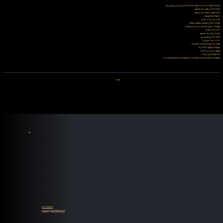
מערכת רמקולים היברידית שופר תלת דרכית עם בס SpaceHorn
טווח תדרים 18Hz עד 28kHz
תחום שופר 100Hz עד 28kHz
רגישות מעל 109dB
עכבה 18 עד 19 אוהם
נקודות חיתוך 100Hz 600Hz 4000Hz
שופר מיד בקוטר פתיחה כ־570 עד 670 מ״מ
דרייבר מיד XM3
טוויטר XT3 עד 28kHz
מערך בס SpaceHorn
דרייבר בס כ־200 מ״מ
שופר בס בקוטר פתיחה כ־950 מ״מ
אפשרות למספר יחידות בס
משקל כ־140 ק״ג ליחידה
חדר מומלץ מעל 20 מ״ר
אפשרות גרסאות פסיביות אקטיביות iTRON בהתאם לקונפיגורציה
מותג
055-9935839
contact@audioland.co.il