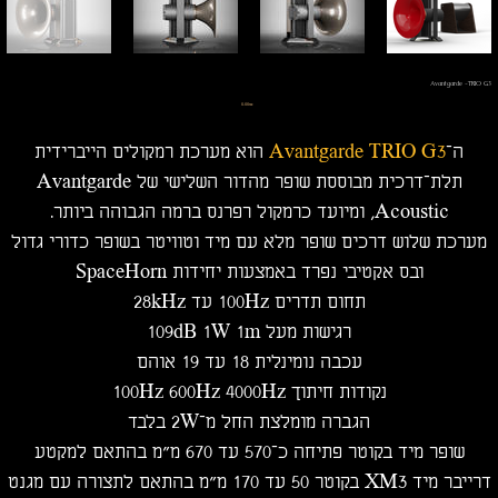
Avantgarde -TRIO G3
מחיר
‏0.00 ‏₪
ה־
Avantgarde TRIO G3
הוא מערכת רמקולים הייברידית
תלת־דרכית מבוססת שופר מהדור השלישי של Avantgarde
Acoustic, ומיועד כרמקול רפרנס ברמה הגבוהה ביותר.
מערכת שלוש דרכים שופר מלא עם מיד וטוויטר בשופר כדורי גדול
ובס אקטיבי נפרד באמצעות יחידות SpaceHorn
תחום תדרים 100Hz עד 28kHz
רגישות מעל 109dB 1W 1m
עכבה נומינלית 18 עד 19 אוהם
נקודות חיתוך 100Hz 600Hz 4000Hz
הגברה מומלצת החל מ־2W בלבד
שופר מיד בקוטר פתיחה כ־570 עד 670 מ״מ בהתאם למקטע
דרייבר מיד XM3 בקוטר 50 עד 170 מ״מ בהתאם לתצורה עם מגנט