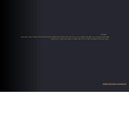
מוצרים
רמקולים
|
מגברים
|
קדם מגבר
|
מגבר הספק
|
מגברים משולבים
|
All-In-One
|
מקור דיגיטלי
|
סטרימרים
|
ממירים משולבים סטרימר
|
פטיפונים ואביזרים
|
פטיפונים
|
זרועות
|
ראשים MM
| ראשים MC |
קדם מגבר לפטיפון
|
ניקוי תקליטים
|
כבלים
|
טיפול בחשמל
|
כבלי חשמל
|
ארוניות ושיכוך
|
יד שניה ומתצוגה
עיצוב ופיתוח על ידי WEBMATE STUDIO