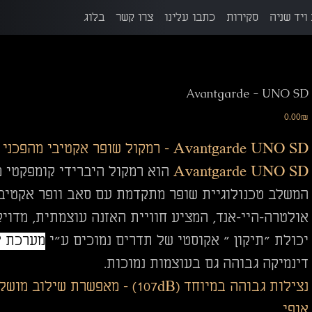
ויד שניה
סקירות
כתבו עלינו
צרו קשר
בלוג
Avantgarde - UNO SD
מחיר
‏0.00 ‏₪
Avantgarde UNO SD
– רמקול שופר אקטיבי מהפכני
Avantgarde UNO SD
המשלב טכנולוגיית שופר מתקדמת עם סאב וופר אקטיבי 
אולטרה-היי-אנד, המציע חוויית האזנה עוצמתית, מדויק
יכולת "תיקון " אקוסטי של תדרים נמוכים ע"י
מערכת DSP מובנית.
דינמיקה גבוהה גם בעוצמות נמוכות.
נצילות גבוהה במיוחד (107dB) – 
אופי.