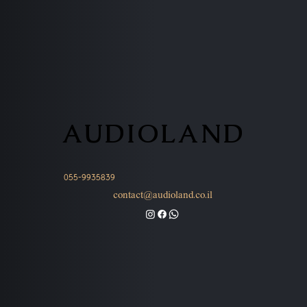
AUDIOLAND
AUDIOLAND
055-9935839
contact@audioland.co.il