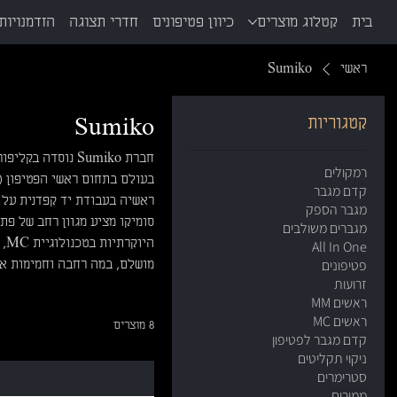
בית
קטלוג מוצרים
כיוון פטיפונים
חדרי תצוגה
הזדמנויות 
ראשי
Sumiko
קטגוריות
Sumiko
רמקולים
קדם מגבר
ראשיה בעבודת יד קפדנית על 
מגבר הספק
מגברים משולבים
הי
All In One
פטיפונים
מושלם, במה רחבה וחמימות אנל
זרועות
ראשים MM
ראשים MC
8 מוצרים
קדם מגבר לפטיפון
ניקוי תקליטים
סטרימרים
ממירים