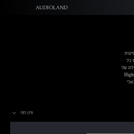
AUDIOLAND
משפיעות
ים כל
לוג של
Oyste הנגישה בטכנולוגיית MM ועד לסדרות ה-High-End
ונאלי
מיון לפי: