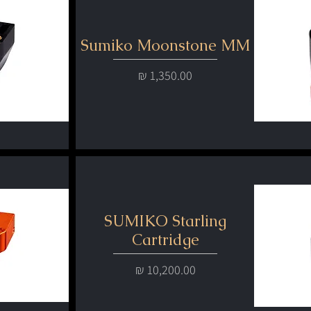
Sumiko Moonstone MM
מחיר
SUMIKO Starling
Cartridge
מחיר