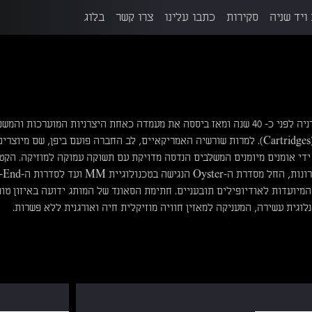
ויד שניה
סקירות
כתבו עלינו
צרו קשר
בלוג
חברת Sumiko נוסדה בקליפורניה לפני כ- 40 שנה ומאז ביססה את מעמדה כאחת היצרניות המוערכות וה
בעולם בתחום ראשי הפטיפון (Cartridges). למרות שורשיה האמריקאיים, לב החברה פועם ביפן, שם מיוצר
ידי אומנים מיומנים המשלבים הנדסה מדויקת עם תשוקה עמוקה למוזיקה. הקט
סומיקו מציע מגוון רחב של פתרונות, החל מסדרת ה-r
וקרתיות בטכנולוגיית MC, המיועדות לאודיופילים תובעניים. חתימת הסאונד של המותג ידועה באיזון ט
וגית עשירה, המעניקה למאזין חוויה מוזיקלית חיה ואורגנית ללא פשרות.