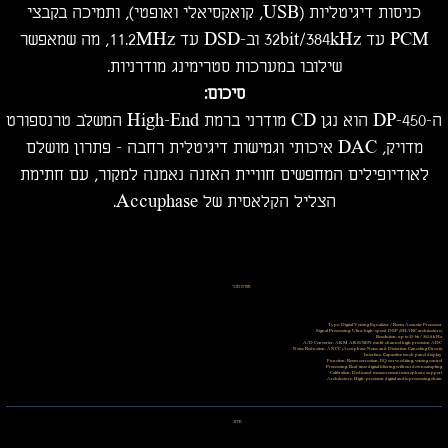
כניסות דיגיטליות (USB, קואקסיאלי ואופטי), ותמיכה בקבצי
PCM עד ‎32bit/384kHz וב-DSD עד ‎11.2MHz, מה שמאפשר
שילובו במערכות סטרימינג מודרניות.
סיכום:
ה-DP-450 הוא נגן CD מודרני ברמת High-End המשלב טרנספורט
מדויק, DAC איכותי וגמישות דיגיטלית רחבה - פתרון מושלם
לאודיופילים המחפשים חוויית האזנה נאמנה למקור, עם חתימת
הצליל הקלאסית של Accuphase.
מפרט טכני
Type: Digital Voicing Equalizer / Room Acoustic Processor
Signal Processing: Ultra-high-speed DSP (SHARC architecture)
Resolution: up to 32-bit / 352.8 kHz
A/D Converter: AKM AK5578EN multi-channel high precision ADC
Noise Reduction: ANCC (Accuphase Noise and Distortion Canceling Circuit)
Interface: Capacitive touch panel display
Function: Room correction, EQ curve editing, voicing control
Processing: Real-time digital filtering without downsampling
Calibration: Dedicated measurement microphone support
Architecture: High-precision digital audio processing chain
מותג