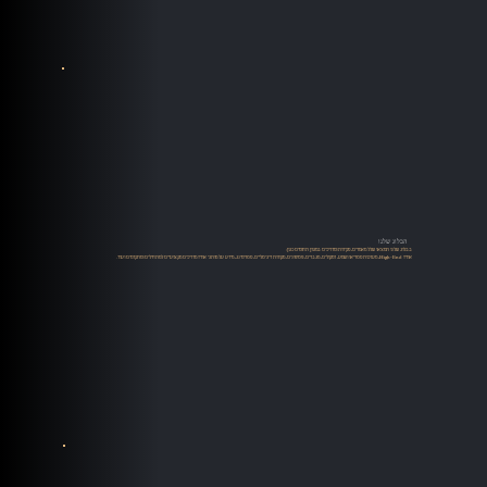
הבלוג שלנו
בבלוג שלנו תמצאו שלל מאמרים, סקירות ומדריכים במגוון תחומים כגון:
אודיו High-End, מערכות סטריאו ושמע, רמקולים, מגברים, פטיפונים, מקורות דיגיטליים, סטרימינג, מידע על מותגי אודיו מדריכים מקצועיים למתחילים ומתקדמים ועוד.