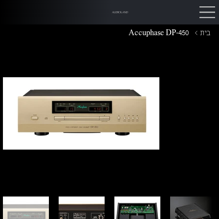
AUDIOLAND
בית
>
Accuphase DP-450