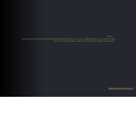
מוצרים
רמקולים
|
מגברים
|
קדם מגבר
|
מגבר הספק
|
מגברים משולבים
|
All-In-One
|
מקור דיגיטלי
|
סטרימרים
|
ממירים משולבים סטרימר
|
פטיפונים ואביזרים
|
פטיפונים
|
זרועות
|
ראשים MM
| ראשים MC |
קדם מגבר לפטיפון
|
ניקוי תקליטים
|
כבלים
|
טיפול בחשמל
|
כבלי חשמל
|
ארוניות ושיכוך
|
יד שניה ומתצוגה
עיצוב ופיתוח על ידי WEBMATE STUDIO