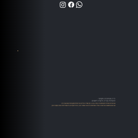
כיוון פטיפונים מקצועי-
התמחות בכיוון זרועות וראשים
אנו מציעים שירותי כיוון פטיפונים ברמה גבוהה, תוך שמירה על דיוק טכני מוחלט ומקצועיות שאין שניה לה.
אם אתם מחפשים את איכות הצליל האולטימטיבית ואת השימור הטוב ביותר לתקליטים, לראש וליהלום אתם במקום הנכון.​​