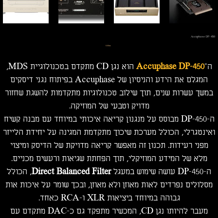
Accuphase DP-450
מחיר
‏0.00 ‏₪
ה־
Accuphase DP-450
הוא נגן CD מתקדם בטכנולוגיית MDS,
המגלם את הידע והניסיון של Accuphase בפיתוח נגני דיסקים
במשך עשרות שנים, תוך שילוב טכנולוגיות מתקדמות להשגת שחזור
מדויק וטבעי של המוזיקה.
ה-DP-450 מבוסס על מנגנון קריאה איכותי במיוחד עם מבנה קשיח
ואינטגרלי, הכולל מערכת שיכוך מתקדמת המגינה על יחידת הלייזר
מפני רעידות. תכנון זה מאפשר קריאה מדויקת של הדיסק ומיצוי
מלא של המידע המוזיקלי, תוך הפחתת שגיאות ורעשים מכניים.
ה-DP-450 עושה שימוש במעגל
Direct Balanced Filter
, הכולל
מסלולים נפרדים לאות מאוזן ולא מאוזן, ובכך שומר על איכות אות
גבוהה במיוחד ביציאות XLR ו-RCA כאחד.
מעבר להיותו נגן CD, המכשיר מתפקד גם כ-DAC מתקדם עם