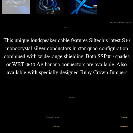
Siltech Ruby Crown Speaker
מחיר
‏0.00 ‏₪
This unique loudspeaker cable features Siltech’s latest S10
monocrystal silver conductors in star quad configuration
combined with wide-range shielding. Both SSP009 spades
or WBT 0610 Ag banana connectors are available. Also
available with specially designed Ruby Crown Jumpers.
מפרט טכני
S10 monocrystal silver
Metallurgy:
Star Quad
Construction: