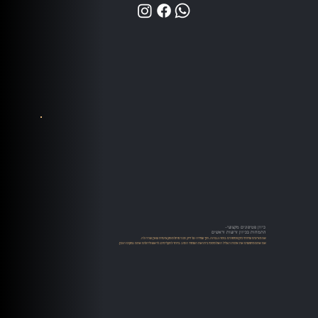
כיוון פטיפונים מקצועי-
התמחות בכיוון זרועות וראשים
אנו מציעים שירותי כיוון פטיפונים ברמה גבוהה, תוך שמירה על דיוק טכני מוחלט ומקצועיות שאין שניה לה.
אם אתם מחפשים את איכות הצליל האולטימטיבית ואת השימור הטוב ביותר לתקליטים, לראש וליהלום אתם במקום הנכון.​​