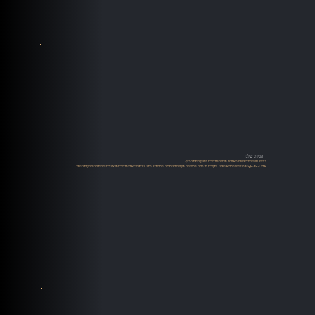
הבלוג שלנו
בבלוג שלנו תמצאו שלל מאמרים, סקירות ומדריכים במגוון תחומים כגון:
אודיו High-End, מערכות סטריאו ושמע, רמקולים, מגברים, פטיפונים, מקורות דיגיטליים, סטרימינג, מידע על מותגי אודיו מדריכים מקצועיים למתחילים ומתקדמים ועוד.