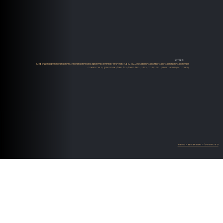
מוצרים
רמקולים
|
מגברים
|
קדם מגבר
|
מגבר הספק
|
מגברים משולבים
|
All-In-One
|
מקור דיגיטלי
|
סטרימרים
|
ממירים משולבים סטרימר
|
פטיפונים ואביזרים
|
פטיפונים
|
זרועות
|
ראשים MM
| ראשים MC |
קדם מגבר לפטיפון
|
ניקוי תקליטים
|
כבלים
|
טיפול בחשמל
|
כבלי חשמל
|
ארוניות ושיכוך
|
יד שניה ומתצוגה
עיצוב ופיתוח על ידי WEBMATE STUDIO