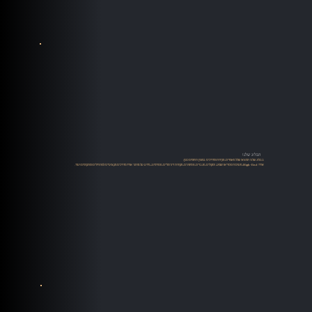
הבלוג שלנו
בבלוג שלנו תמצאו שלל מאמרים, סקירות ומדריכים במגוון תחומים כגון:
אודיו High-End, מערכות סטריאו ושמע, רמקולים, מגברים, פטיפונים, מקורות דיגיטליים, סטרימינג, מידע על מותגי אודיו מדריכים מקצועיים למתחילים ומתקדמים ועוד.