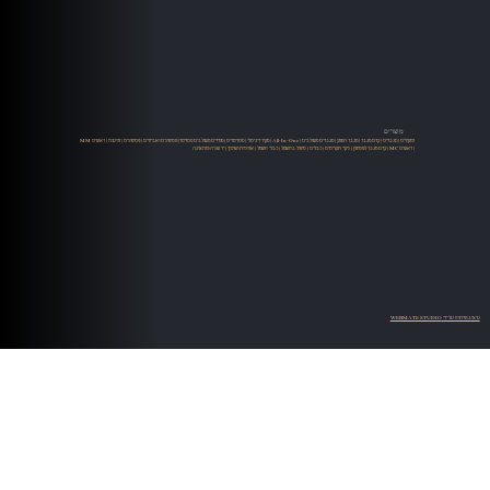
מוצרים
רמקולים
|
מגברים
|
קדם מגבר
|
מגבר הספק
|
מגברים משולבים
|
All-In-One
|
מקור דיגיטלי
|
סטרימרים
|
ממירים משולבים סטרימר
|
פטיפונים ואביזרים
|
פטיפונים
|
זרועות
|
ראשים MM
| ראשים MC |
קדם מגבר לפטיפון
|
ניקוי תקליטים
|
כבלים
|
טיפול בחשמל
|
כבלי חשמל
|
ארוניות ושיכוך
|
יד שניה ומתצוגה
עיצוב ופיתוח על ידי WEBMATE STUDIO