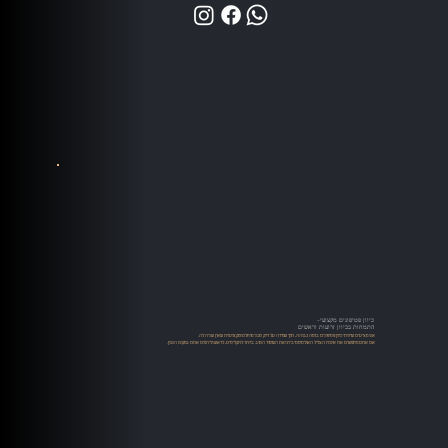
כיוון פטיפונים מקצועי-
התמחות בכיוון זרועות וראשים
אנו מציעים שירותי כיוון פטיפונים ברמה גבוהה, תוך שמירה על דיוק טכני מוחלט ומקצועיות שאין שניה לה.
אם אתם מחפשים את איכות הצליל האולטימטיבית ואת השימור הטוב ביותר לתקליטים, לראש וליהלום אתם במקום הנכון.​​