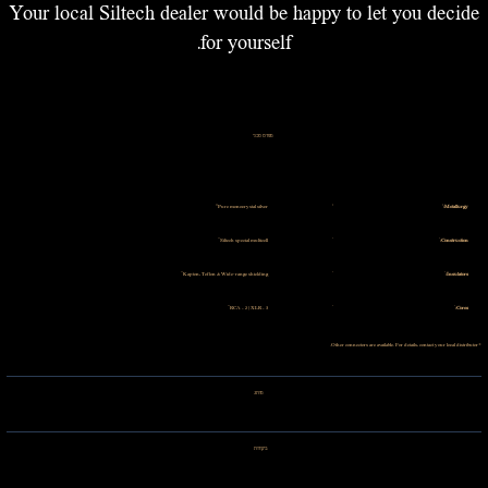
Your local Siltech dealer would be happy to let you decide
for yourself.
מפרט טכני
Pure monocrystal silver
Metallurgy:
Siltech special multicell
Construction:
Kapton, Teflon & Wide-range shielding
Insulators:
RCA = 2 | XLR = 3
Cores:
*Other connectors are available. For details, contact your local distributor.
מותג
ביקורות