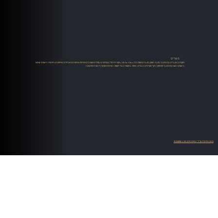
מוצרים
רמקולים
|
מגברים
|
קדם מגבר
|
מגבר הספק
|
מגברים משולבים
|
All-In-One
|
מקור דיגיטלי
|
סטרימרים
|
ממירים משולבים סטרימר
|
פטיפונים ואביזרים
|
פטיפונים
|
זרועות
|
ראשים MM
| ראשים MC |
קדם מגבר לפטיפון
|
ניקוי תקליטים
|
כבלים
|
טיפול בחשמל
|
כבלי חשמל
|
ארוניות ושיכוך
|
יד שניה ומתצוגה
עיצוב ופיתוח על ידי WEBMATE STUDIO