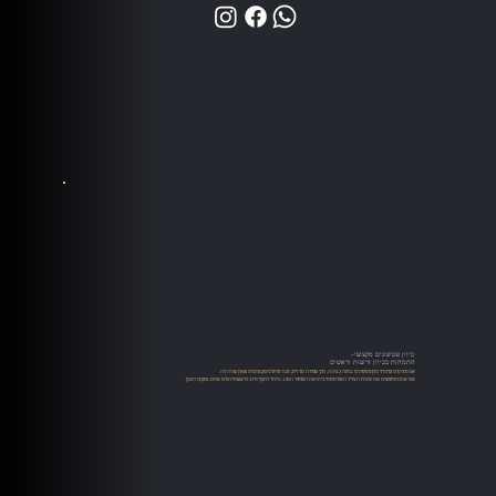
כיוון פטיפונים מקצועי-
התמחות בכיוון זרועות וראשים
אנו מציעים שירותי כיוון פטיפונים ברמה גבוהה, תוך שמירה על דיוק טכני מוחלט ומקצועיות שאין שניה לה.
אם אתם מחפשים את איכות הצליל האולטימטיבית ואת השימור הטוב ביותר לתקליטים, לראש וליהלום אתם במקום הנכון.​​