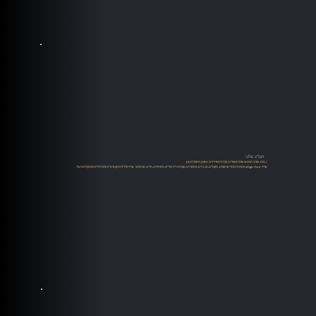
הבלוג שלנו
בבלוג שלנו תמצאו שלל מאמרים, סקירות ומדריכים במגוון תחומים כגון:
אודיו High-End, מערכות סטריאו ושמע, רמקולים, מגברים, פטיפונים, מקורות דיגיטליים, סטרימינג, מידע על מותגי אודיו מדריכים מקצועיים למתחילים ומתקדמים ועוד.