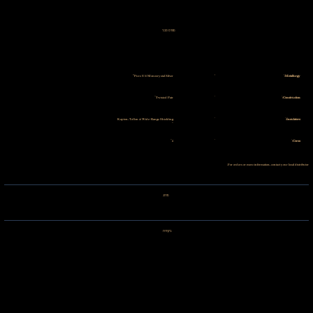
מפרט טכני
Pure S10 Monocrystal Silver
Metallurgy:
Twisted Pair
Construction:
Kapton, Teflon & Wide-Range Shielding
Insulators:
4
Cores:
For orders or more information, contact your local distributor.
מותג
ביקורות