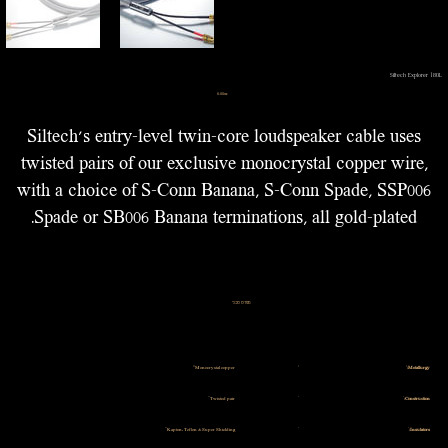
Siltech Explorer 180L
מחיר
‏0.00 ‏₪
Siltech’s entry-level twin-core loudspeaker cable uses
twisted pairs of our exclusive monocrystal copper wire,
with a choice of S-Conn Banana, S-Conn Spade, SSP006
Spade or SB006 Banana terminations, all gold-plated.
מפרט טכני
Monocrystal copper
Metallurgy:
Twisted pair
Construction:
Kapton, Teflon & Super Shielding
Insulators: