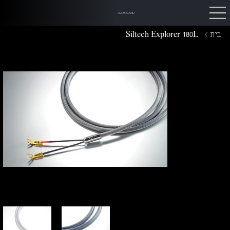
AUDIOLAND
בית
>
Siltech Explorer 180L