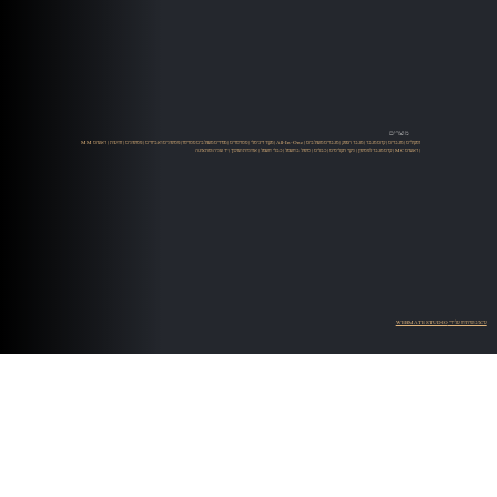
מוצרים
רמקולים
|
מגברים
|
קדם מגבר
|
מגבר הספק
|
מגברים משולבים
|
All-In-One
|
מקור דיגיטלי
|
סטרימרים
|
ממירים משולבים סטרימר
|
פטיפונים ואביזרים
|
פטיפונים
|
זרועות
|
ראשים MM
| ראשים MC |
קדם מגבר לפטיפון
|
ניקוי תקליטים
|
כבלים
|
טיפול בחשמל
|
כבלי חשמל
|
ארוניות ושיכוך
|
יד שניה ומתצוגה
עיצוב ופיתוח על ידי WEBMATE STUDIO