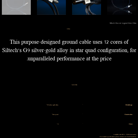
Siltech Classic Legend Zero Ohm
מחיר
‏0.00 ‏₪
This purpose-designed ground cable uses 12 cores of
Siltech’s G9 silver-gold alloy in star quad configuration, for
unparalleled performance at the price.
מפרט טכני
G9 silver-gold alloy
Metallurgy:
Star quad
Construction:
12
Cores:
Available with RCA / XLR connectors.
For detailed specifications please contact your local distributor.