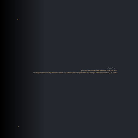
הבלוג שלנו
בבלוג שלנו תמצאו שלל מאמרים, סקירות ומדריכים במגוון תחומים כגון:
אודיו High-End, מערכות סטריאו ושמע, רמקולים, מגברים, פטיפונים, מקורות דיגיטליים, סטרימינג, מידע על מותגי אודיו מדריכים מקצועיים למתחילים ומתקדמים ועוד.