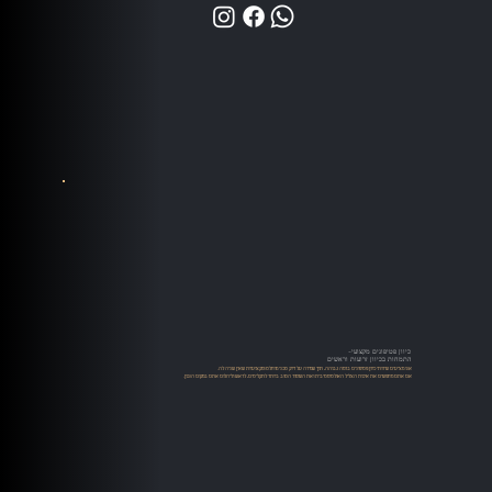
כיוון פטיפונים מקצועי-
התמחות בכיוון זרועות וראשים
אנו מציעים שירותי כיוון פטיפונים ברמה גבוהה, תוך שמירה על דיוק טכני מוחלט ומקצועיות שאין שניה לה.
אם אתם מחפשים את איכות הצליל האולטימטיבית ואת השימור הטוב ביותר לתקליטים, לראש וליהלום אתם במקום הנכון.​​