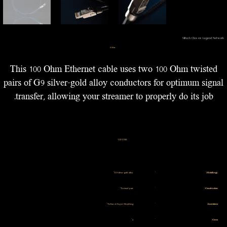
Siltech Classic Legend Network
מחיר
‏0.00 ‏₪
This 100 Ohm Ethernet cable uses two 100 Ohm twisted
pairs of G9 silver-gold alloy conductors for optimum signal
transfer, allowing your streamer to properly do its job.
מפרט טכני
G9 silver-gold alloy
Metallurgy:
Twisted pair
Construction:
Teflon & Super Shielding
Insulators:
4
Cores: