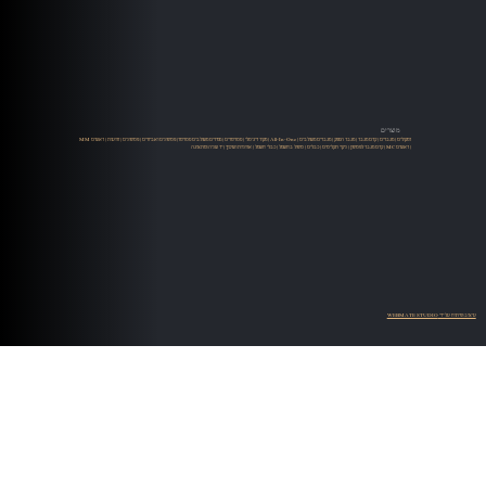
מוצרים
רמקולים
|
מגברים
|
קדם מגבר
|
מגבר הספק
|
מגברים משולבים
|
All-In-One
|
מקור דיגיטלי
|
סטרימרים
|
ממירים משולבים סטרימר
|
פטיפונים ואביזרים
|
פטיפונים
|
זרועות
|
ראשים MM
| ראשים MC |
קדם מגבר לפטיפון
|
ניקוי תקליטים
|
כבלים
|
טיפול בחשמל
|
כבלי חשמל
|
ארוניות ושיכוך
|
יד שניה ומתצוגה
עיצוב ופיתוח על ידי WEBMATE STUDIO