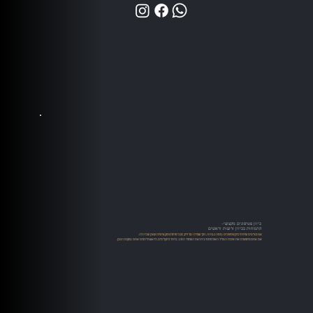
כיוון פטיפונים מקצועי-
התמחות בכיוון זרועות וראשים
אנו מציעים שירותי כיוון פטיפונים ברמה גבוהה, תוך שמירה על דיוק טכני מוחלט ומקצועיות שאין שניה לה.
אם אתם מחפשים את איכות הצליל האולטימטיבית ואת השימור הטוב ביותר לתקליטים, לראש וליהלום אתם במקום הנכון.​​