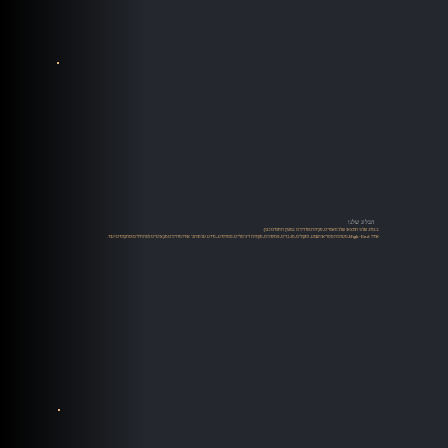
הבלוג שלנו
בבלוג שלנו תמצאו שלל מאמרים, סקירות ומדריכים במגוון תחומים כגון:
אודיו High-End, מערכות סטריאו ושמע, רמקולים, מגברים, פטיפונים, מקורות דיגיטליים, סטרימינג, מידע על מותגי אודיו מדריכים מקצועיים למתחילים ומתקדמים ועוד.