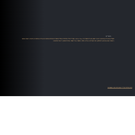
מוצרים
רמקולים
|
מגברים
|
קדם מגבר
|
מגבר הספק
|
מגברים משולבים
|
All-In-One
|
מקור דיגיטלי
|
סטרימרים
|
ממירים משולבים סטרימר
|
פטיפונים ואביזרים
|
פטיפונים
|
זרועות
|
ראשים MM
| ראשים MC |
קדם מגבר לפטיפון
|
ניקוי תקליטים
|
כבלים
|
טיפול בחשמל
|
כבלי חשמל
|
ארוניות ושיכוך
|
יד שניה ומתצוגה
עיצוב ופיתוח על ידי WEBMATE STUDIO