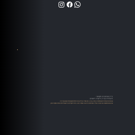
כיוון פטיפונים מקצועי-
התמחות בכיוון זרועות וראשים
אנו מציעים שירותי כיוון פטיפונים ברמה גבוהה, תוך שמירה על דיוק טכני מוחלט ומקצועיות שאין שניה לה.
אם אתם מחפשים את איכות הצליל האולטימטיבית ואת השימור הטוב ביותר לתקליטים, לראש וליהלום אתם במקום הנכון.​​