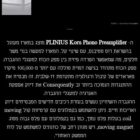
PLINIUS - Koru Phono Preamplifier
מחיר
‏17,500.00 ‏₪
ה-
PLINIUS Koru Phono Preamplifier
מוצג במארז מעוגל
בהשראת רוס סטיבנס, עם שינוי קל. המארז למעשה בנוי משני
חלקים, מה שמאפשר הפרדה פיזית בין ספק הכוח למעגלי ההגברה.
ספק הכוח מתהדר בגישה דמוית סוללה עם יותר מ-100,000 מיקרו
פאראדים של קיבול ורגולציה מתקדמת דו-שלבית. זה מבטיח את
ההתנגדות הנמוכה ביותר וב Consequently את דיוק אספקת
האנרגיה למעגלי ההגברה.
ההגברה והשיוויון נעשים בעזרת רכיבים חדישים המבטיחים דיוק
ואריכות חיים. ניתן להשתמש בקטלוגים עם קרטיזות קול moving
coil בעלות פלט נמוך, כמו גם בקטלוגים עם פלט גבוה מסוג
moving magnet, ויש מגוון רחב של כוונונים למשתמש על לוח
הממשק האחורי.