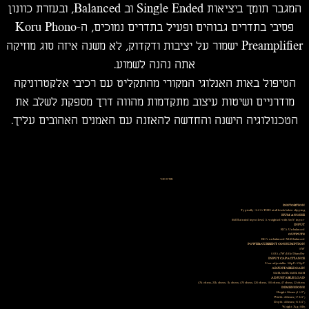
המגבר תומך ביציאות Single Ended וב Balanced, ובעזרת כוונון
פסיבי בתדרים גבוהים ופעיל בתדרים נמוכים, ה-Koru Phono
Preamplifier ישמור על יציבות ודקדוק, לא משנה איזה סוג מוזיקה
אתה נהנה לשמוע.
הטיפול באות האנלוגי המקורי מהתקליט עם רכיבי אלקטרוניקה
מודרניים ושיטות עיצוב מתקדמות מהווה דרך מספקת לשלב את
הטכנולוגיה הישנה והחדשה להאזנה עם האמנים האהובים עליך.
מפרט טכני
DISTORTION
Typically <0.01% THD at all levels below clipping
HUM & NOISE
-80dB at rated input level, A weighted with 5mV input
INPUT
RCA Unbalanced
OUTPUTS
RCA unbalanced XLR balanced
POWER/CURRENT CONSUMPTION
10W
0.03A (7W) Idle/Standby
INPUT CAPACITANCE
User adjustable, 100pF, 570pF
ADJUSTABLE GAIN
50dB, 56dB, 60dB, 66dB
ADJUSTABLE LOAD
47k ohms, 22k ohms, 1k ohms, 470 ohms, 220 ohms, 100 ohms, 47 ohms, 22 ohms
DIMENSIONS
Height: 90mm (3 1/2")
Width: 450mm (17 3/4")
Depth: 400mm (15 3/4")
Weight: 7kg (15lb)