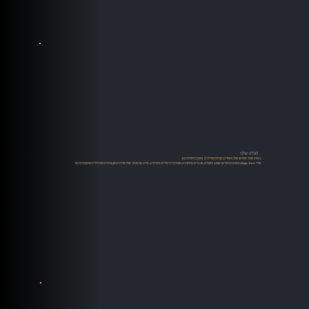
הבלוג שלנו
בבלוג שלנו תמצאו שלל מאמרים, סקירות ומדריכים במגוון תחומים כגון:
אודיו High-End, מערכות סטריאו ושמע, רמקולים, מגברים, פטיפונים, מקורות דיגיטליים, סטרימינג, מידע על מותגי אודיו מדריכים מקצועיים למתחילים ומתקדמים ועוד.