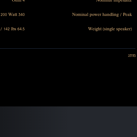
4 Ohm
Nominal impedanz
340 Watt / 2 200 Watt
Nominal power handling / Peak
64.5 kg / 142 lbs
Weight (single speaker)
מותג