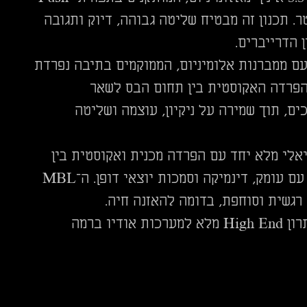
ידי התיבה, בתוך תא אטום בנפח של כ־14 ליטר. תכנון זה מבטיח שליטה גבוהה, דיוק ותגובה
 הדרייברים.
פל באמצעות זוג וופרים בקוטר 8 אינץ’ עם ממברנות אלומיניום, הממוקמים בתיבה נפרדת
ן בנפח של כ־58 ליטר בתצורת Bass Reflex. ההפרדה האקוסטית בין תחום הבס לשאר
ם, תוך שמירה על ניקיון, עוצמה ושליטה
לי מלא יחד עם הפרדה מכנית ואקוסטית בין
היחידות, מאפשרת יצירת סאונד רחב, פתוח והולוגרפי, עם עומק, דינמיקה וסמכות יוצאי דופן. ה־MBL
הרמקול מתאים לחללים בינוניים עד גדולים, ומהווה פתרון High End מלא למערכות אודיו ברמה