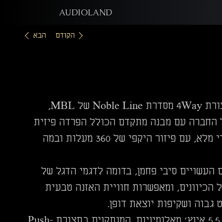
AUDIOLAND
הקודם
הבא
הוא רמקול רצפתי בתצורת 4Way מסדרת Noble Line של MBL,
ה־Radialstrahler הייחודית של החברה עם מבנה מתקדם הכולל הפרדה פיזית
בין תחומי התדרים. התוצאה היא שחזור צליל תלת־ממדי מלא, עם פיזור היקפי של 360 מעלות ובמה
 העשויים סיבי פחמן, בדומה לדגמי הדגל של
 הכיוונים, ומאפשרות חוויית האזנה טבעית
גבוה ושקיפות יוצאת דופן.
תחום המיד־נמוך מטופל באמצעות זוג דרייברים בקוטר 5.5 אינץ’ מאלומיניום, המותקנים בתצורת Push-