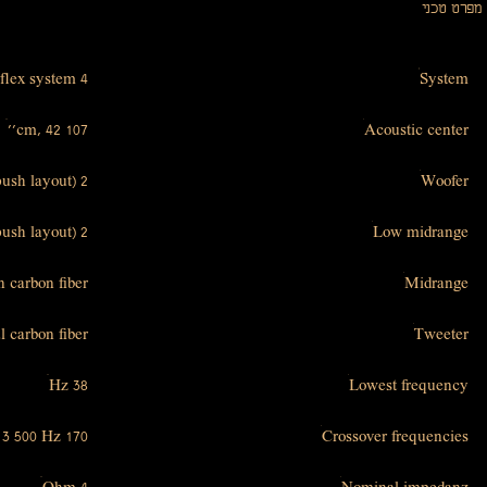
מפרט טכני
4 way, bass reflex system
System
107 cm, 42''
Acoustic center
2 x 220 mm, 8'' Aluminium (push-push layout)
Woofer
2 x 150 mm, 5'' Aluminium (push-push layout)
Low midrange
 carbon fiber
Midrange
l carbon fiber
Tweeter
38 Hz
Lowest frequency
170 Hz, 650 Hz, 3 500 Hz
Crossover frequencies