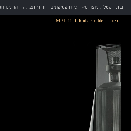
בית
קטלוג מוצרים
כיוון פטיפונים
חדרי תצוגה
הזדמנויות 
בית
>
MBL 111 F Radialstrahler