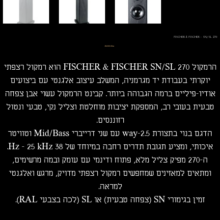
FISCHER & FISCHER - SN/SL 270
מחיר
‏28,500.00 ‏₪
הרמקול FISCHER & FISCHER SN/SL 270 הוא רמקול רצפתי
יוקרתי בעבודת יד מגרמניה, המשלב עיצוב אלגנטי עם ביצועים
אודיו-פיליים ברמה הגבוהה ביותר. קבינט הרמקול עשוי אבן צפחה
טבעית בעובי רב, המספקת יציבות מוחלטת וצליל נקי, טבעי ונטול
רזוננסים.
הדגם בנוי בתצורת 2.5-way עם שני דרייברי Mid/Bass וטוויטר
איכותי, ומציע תגובת תדרים רחבה במיוחד של 38 Hz – 25 kHz.
ה-270 מפיק צליל מלא, פתוח ודינמי עם עומק ובמה מרשימים,
ומתאים למאזינים שמחפשים רמקול רצפתי מדויק, מרגש ואלגנטי
למראה.
זמין בגימורי SN (צפחה טבעית) או SL (לכה בצבעי RAL).