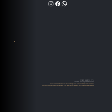
כיוון פטיפונים מקצועי-
התמחות בכיוון זרועות וראשים
אנו מציעים שירותי כיוון פטיפונים ברמה גבוהה, תוך שמירה על דיוק טכני מוחלט ומקצועיות שאין שניה לה.
אם אתם מחפשים את איכות הצליל האולטימטיבית ואת השימור הטוב ביותר לתקליטים, לראש וליהלום אתם במקום הנכון.​​