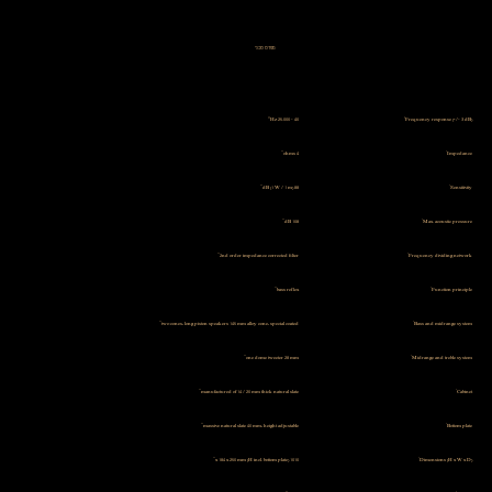
מפרט טכני
40 - 25.000 Hz
Frequency response (+/- 3 dB)
4 ohms
Impedance
88 dB (1 W / 1 m)
Sensitivity
108 dB
Max. acoustic pressure
2nd order impedance corrected filter
Frequency dividing network
bass reflex
Function principle
two cones, long piston speakers 145 mm alloy cone, special coated
Bass and midrange system
one dome tweeter 28 mm
Midrange and treble system
manufactured of 14 / 20 mm thick natural slate
Cabinet
massive natural slate 40 mm, height adjustable
Bottom plate
1010 x 184 x 250 mm (H incl. bottom plate)
Dimensions (H x W x D)