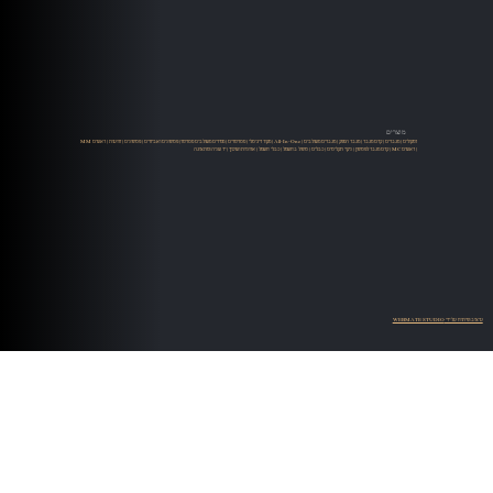
מוצרים
רמקולים
|
מגברים
|
קדם מגבר
|
מגבר הספק
|
מגברים משולבים
|
All-In-One
|
מקור דיגיטלי
|
סטרימרים
|
ממירים משולבים סטרימר
|
פטיפונים ואביזרים
|
פטיפונים
|
זרועות
|
ראשים MM
| ראשים MC |
קדם מגבר לפטיפון
|
ניקוי תקליטים
|
כבלים
|
טיפול בחשמל
|
כבלי חשמל
|
ארוניות ושיכוך
|
יד שניה ומתצוגה
עיצוב ופיתוח על ידי WEBMATE STUDIO