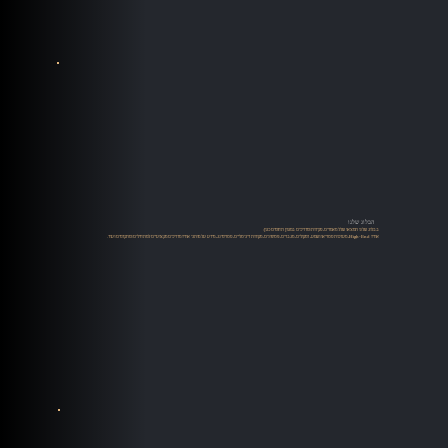
הבלוג שלנו
בבלוג שלנו תמצאו שלל מאמרים, סקירות ומדריכים במגוון תחומים כגון:
אודיו High-End, מערכות סטריאו ושמע, רמקולים, מגברים, פטיפונים, מקורות דיגיטליים, סטרימינג, מידע על מותגי אודיו מדריכים מקצועיים למתחילים ומתקדמים ועוד.