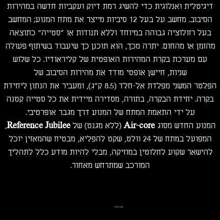
דיגיטלית ואנלוגית כדי להשיג רמת דיוק ועקביות חדשה במהירות
הסיבוב. מחשב על בעל 12 סיביות מייצר את מתח המנוע; המחשב
בעל רזולוציה גבוהה במיוחד וללא תנודות או "סטייה" כתוצאה
מהזמן או מהחום. יתרה מכך, הוא תוכנן כך שיעבוד בשיתוף פעולה
עם מערכת בקרת המהירות האופטית של קליראודיו. כל שלוש
שניות, חיישן אופטי מודד את מהירות הסיבוב של
הפלטר המשני מפלדת אל-חלד (8.5 ק"ג), ומעביר את הנתון ליחידת
בקרה. יחידת הבקרה, בתורה, מסדירה מיידית את כל סטייה קטנה
על ידי התאמת המתח של המנוע דרך מגבר אופרטיבי.
המנוע החדש מסוג
Air-core
(ללא מגנט) של
Reference Jubilee
,
המפועל במתח של 24 וולט, שקט להפליא, מבטיח שהמאזין יוכל
להישאר שקוע לחלוטין במוזיקה, מבלי להיות מודע כלל לתהליך
המורכב שמתרחש מאחור.
מפרט טכני