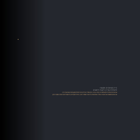
כיוון פטיפונים מקצועי-
התמחות בכיוון זרועות וראשים
אנו מציעים שירותי כיוון פטיפונים ברמה גבוהה, תוך שמירה על דיוק טכני מוחלט ומקצועיות שאין שניה לה.
אם אתם מחפשים את איכות הצליל האולטימטיבית ואת השימור הטוב ביותר לתקליטים, לראש וליהלום אתם במקום הנכון.​​