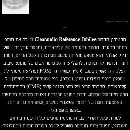
Clearaudio - Reference Jubilee
מחיר
‏0.00 ‏₪
הפטיפון החדש
Reference Jubilee
Clearaudio
משלב את הטוב
ביותר מהעבר, ההווה והעתיד של קליראודיו, ומבשר עידן חדש של
דיוק אנלוגי. הוא מספק מהירות סיבוב מסונכרנת לכל החיים, רמות
רעידות ושחיקה נמוכות להפליא, ורגעים מרהיבים של מומנט סיבוב.
הפלטה הראשית בעובי 6 ס"מ עשויה מ- POM (פוליאוקסימתיילן)
שמפגין דיכוי רעידות מצוין, וכמובן, כפי שמצפים מכל פטיפון של
קליראודיו, הפלטר סובב על מסב מגנטי קרמי (CMB) מהפיתוחים
הפטנטיים של המותג. תיבת המנוע מבודדת בצורה מורכבת מהמארז
באמצעות רשת של "חוטי קפיצה" גמישים, שמפחיתים רעידות
באופן אופטימלי.
למרות שקליראודיו צברה מוניטין מרשים על חדשנות בתחום
האנלוגי, הפעם צוות העיצוב השכיל לשלב בצורה חכמה טכנולוגיה