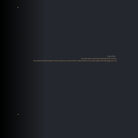
הבלוג שלנו
בבלוג שלנו תמצאו שלל מאמרים, סקירות ומדריכים במגוון תחומים כגון:
אודיו High-End, מערכות סטריאו ושמע, רמקולים, מגברים, פטיפונים, מקורות דיגיטליים, סטרימינג, מידע על מותגי אודיו מדריכים מקצועיים למתחילים ומתקדמים ועוד.