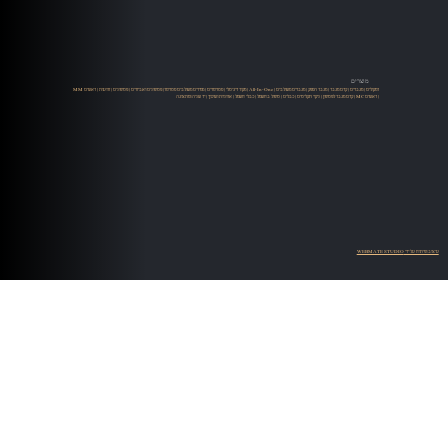
מוצרים
רמקולים
|
מגברים
|
קדם מגבר
|
מגבר הספק
|
מגברים משולבים
|
All-In-One
|
מקור דיגיטלי
|
סטרימרים
|
ממירים משולבים סטרימר
|
פטיפונים ואביזרים
|
פטיפונים
|
זרועות
|
ראשים MM
| ראשים MC |
קדם מגבר לפטיפון
|
ניקוי תקליטים
|
כבלים
|
טיפול בחשמל
|
כבלי חשמל
|
ארוניות ושיכוך
|
יד שניה ומתצוגה
עיצוב ופיתוח על ידי WEBMATE STUDIO