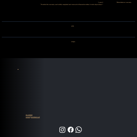
5 years*
Manufacturer warranty:
* Provided the warranty card is fully completed and returned to Clearaudio within 2 weeks of purchase.
מותג
ביקורות
055-9935839
contact@audioland.co.il