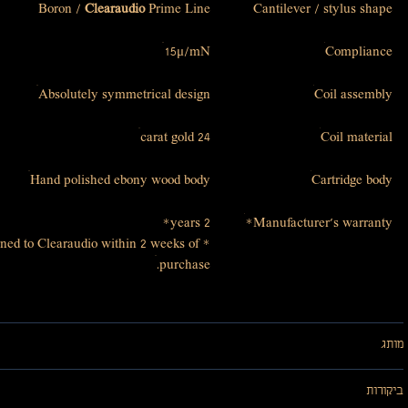
Boron /
Clearaudio
Prime Line
Cantilever / stylus shape
15μ/mN
Compliance
Absolutely symmetrical design
Coil assembly
24 carat gold
Coil material
Hand polished ebony wood body
Cartridge body
2 years*
Manufacturer’s warranty*
urned to Clearaudio within 2 weeks of
purchase.
מותג
ביקורות