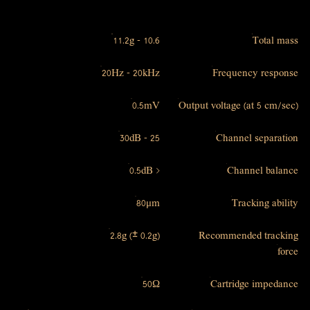
10.6 – 11.2g
Total mass
20Hz – 20kHz
Frequency response
0.5mV
Output voltage (at 5 cm/sec)
25 – 30dB
Channel separation
< 0.5dB
Channel balance
80μm
Tracking ability
2.8g (± 0.2g)
Recommended tracking
force
50Ω
Cartridge impedance