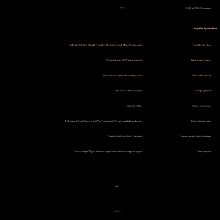
N/A
DSD-to-PCM Conversion
Amplifier Specifications
2x Purifi 1ET400A Class D Amplifier Module in Dual-Mono Configuration
Amplifier Module
200 W into 8 ohms / 350 W into 4 ohms
Rated Power Output
0.003 % (1W to 200 W, 8 ohms and 4 ohms)
THD (20Hz-20kHz)
800 (ref. 8Ω 20 Hz to 6.5 kHz)
Damping Factor
<65μΩ @ 1kHz
Output Impedance
Full linear & Dual-Mono – 2 x 400VA Audio grade Toroidy toroidal transformers
Power Configuration
Total 80,000uF ( 40,000 uF / channel)
Power Supply Filter Capacitors
WBT nextgen™ pole terminal – Signal conductor made of pure copper
Binding Posts
מותג
ביקורות