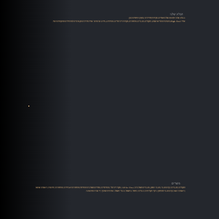
הבלוג שלנו
בבלוג שלנו תמצאו שלל מאמרים, סקירות ומדריכים במגוון תחומים כגון:
אודיו High-End, מערכות סטריאו ושמע, רמקולים, מגברים, פטיפונים, מקורות דיגיטליים, סטרימינג, מידע על מותגי אודיו מדריכים מקצועיים למתחילים ומתקדמים ועוד.
מוצרים
רמקולים
|
מגברים
|
קדם מגבר
|
מגבר הספק
|
מגברים משולבים
|
All-In-One
|
מקור דיגיטלי
|
סטרימרים
|
ממירים משולבים סטרימר
|
פטיפונים ואביזרים
|
פטיפונים
|
זרועות
|
ראשים MM
| ראשים MC |
קדם מגבר לפטיפון
|
ניקוי תקליטים
|
כבלים
|
טיפול בחשמל
|
כבלי חשמל
|
ארוניות ושיכוך
|
יד שניה ומתצוגה