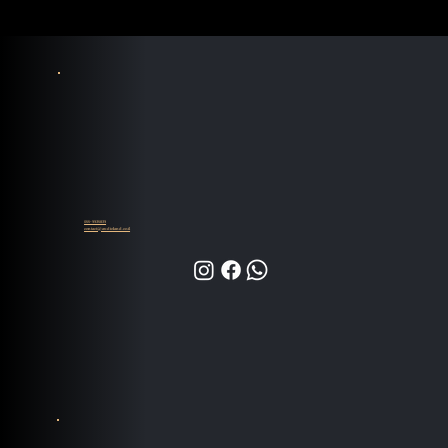
055-9935839
contact@audioland.co.il