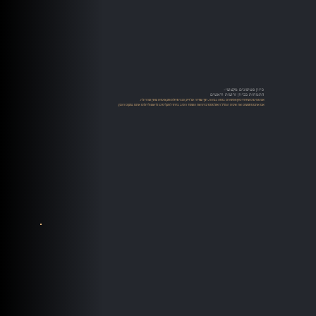
כיוון פטיפונים מקצועי-
התמחות בכיוון זרועות וראשים
אנו מציעים שירותי כיוון פטיפונים ברמה גבוהה, תוך שמירה על דיוק טכני מוחלט ומקצועיות שאין שניה לה.
אם אתם מחפשים את איכות הצליל האולטימטיבית ואת השימור הטוב ביותר לתקליטים, לראש וליהלום אתם במקום הנכון.​​