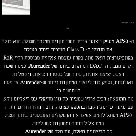
Aurender - AP20
מחיר
‏0.00 ‏₪
ה-
AP20
מספק ביצועי אודיו חסרי תקדים ממגבר משולב. הוא כולל
את מודולי ה- Class D הטובים ביותר בעולם
בקונפיגורצית דואל-מונו, בקרת עוצמה אנלוגית מבוססת רליי R2R
וקדם מגבר, ה- DAC המתקדם ביותר של
Aurender
, כניסת שעון
ראשי, יציאת אוזניות, שורה של כניסות ויציאות דיגיטליות
ואנלוגיות, וספק כוח לינארי המתקדם ביותר ש-Aurender אי פעם
השתמשה בו.
מה התוצאה? רכיב אודיו שמצייר כל גוון מוזיקלי עם ריאליזם מלא.
עם נגיעה עדינה, מגובה בהספק עצום לתגובה מהירה ודינמיות, ה-
AP20 מסוגל להניע אפילו את הרמקולים התובעניים ביותר ומציג
במת צליל רחבה וממוקדת כמו לייזר.
כל הביצועים האלה, עם הלב של
Aurender
.