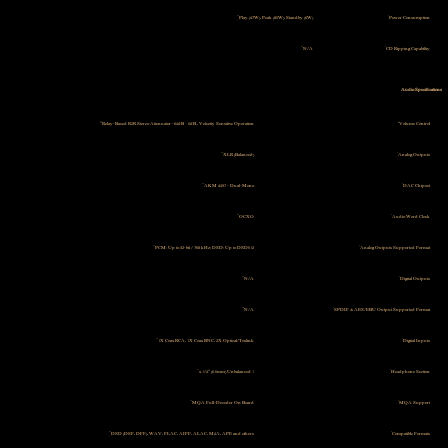
Play (47W), Peak (80W), Standby (6W)
Power Consumption
N/A
CD Ripping Capability
Audio Specifications
Relay-Based R2R Stereo Attenuator -64dB ~ 0dB., Velocity Sensitive Operation
Volume Control
XLR (Balanced)
Analog Outputs
AKM 4497 – Dual-Mono
DAC Chipset
OCXO
Audio Word Clock
PCM: Up to 32-bit / 768 kHz; DSD: Up to DSD512
Analog Outputs Supported Format
N/A
Digital Outputs
N/A
SPDIF & AES/EBU Output Supported Format
1X Coax RCA, 1X Coax BNC, 2X Optical/Toslink
Digital Inputs
1 x 1/4″ (6.5mm) Unbalanced
Headphone Section
MQA Full-Decoder On Board
MQA Support
DSD (DSF, DFF), WAV, FLAC, AIFF, ALAC, M4A, APE and others
Compatible Formats