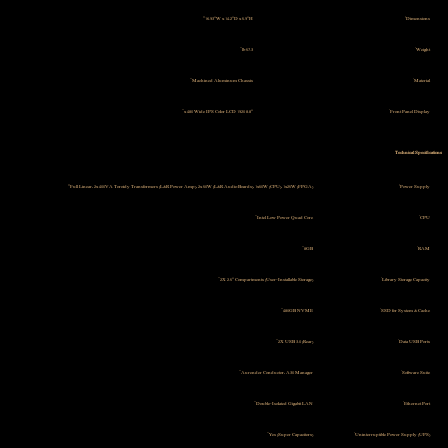
16.93″W x 14.2″D x 5.9″H
Dimensions
57.3 lb
Weight
Machined Aluminum Chassis
Material
8.8″ 1920 x 480 Wide IPS Color LCD
Front Panel Display
Technical Specifications
Full Linear, 2x 400VA Toroidy Transformers (L&R Power Amp), 2x 50W (L&R Audio Boards), 1x50W (CPU), 1x25W (FPGA)
Power Supply
Intel Low Power Quad Core
CPU
8GB
RAM
2X 2.5″ Compartments (User-Installable Storage)
Library Storage Capacity
480GB NVME
SSD for System & Cache
2X USB 3.0 (Rear)
Data USB Ports
Aurender Conductor, A30 Manager
Software Suite
Double-Isolated Gigabit LAN
Ethernet Port
Yes (Super Capacitors)
Uninterruptible Power Supply (UPS)