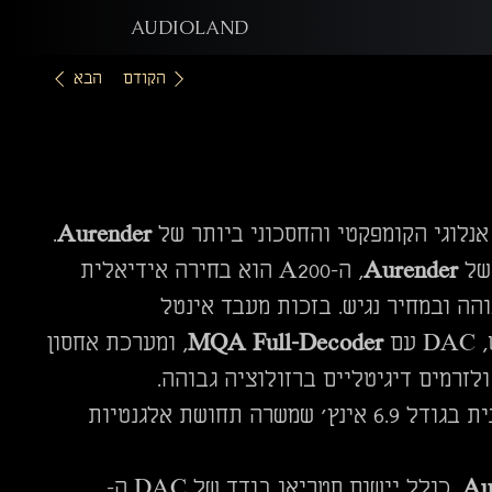
AUDIOLAND
הקודם
הבא
נלוגי הקומפקטי והחסכוני ביותר של
Aurender
.
 של
Aurender
, ה-A200 הוא בחירה אידיאלית
הה ובמחיר נגיש. בזכות מעבד אינטל
ם
MQA Full-Decoder
, ומערכת אחסון
מגיע במארז אלומיניום עם תצוגת LCD צבעונית בגודל 6.9 אינץ' שמשרה תחושת אלגנטיות
Au
, כולל יישום סטריאו בודד של DAC ה-