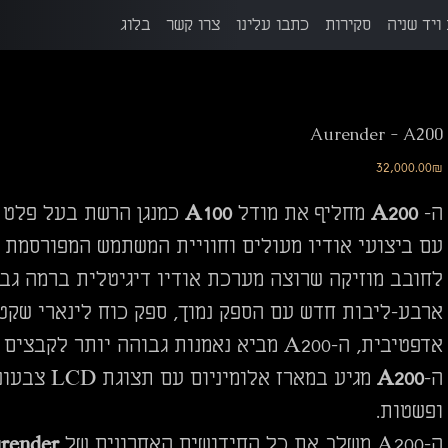
ויד שניה
סקירות
כתבו עלינו
צרו קשר
בלוג
Aurender - A200
מחיר
‏32,000.00 ‏₪
ה-
A200
מחליף את מודל
A100
כמנגן הרשת בעל פלט א
עם ביצועי אודיו מעולים וחוויית המשתמש המפורסמת
לחובב מוזיקה שרוצה מערכת אודיו דיגיטלית ברמה גבו
ארבע-ליבות חדש עם הספק נמוך, ספק כוח לינארי שקט, DAC ע
אדפטיבית, ה-A200 מביא נאמנות גבוהה יותר לקבצים ולזרמים דיגיטליים ברזולוציה גבוהה.
ה-
A200
ופשטות.
ה-A200 משלב את כל החידושים האחרונים של
render