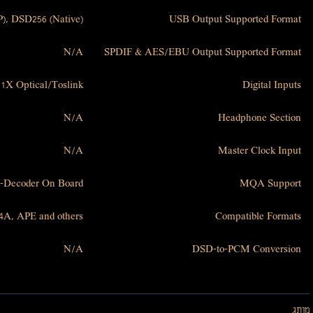
P), DSD256 (Native)
USB Output Supported Format
N/A
SPDIF & AES/EBU Output Supported Format
1X Optical/Toslink
Digital Inputs
N/A
Headphone Section
N/A
Master Clock Input
-Decoder On Board
MQA Support
A, APE and others
Compatible Formats
N/A
DSD-to-PCM Conversion
מותג