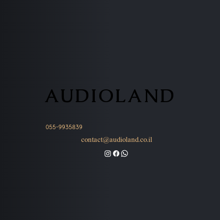
AUDIOLAND
AUDIOLAND
055-9935839
contact@audioland.co.il