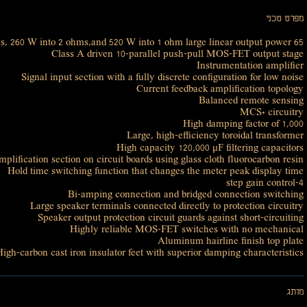
מפרט טכני
65 W into 8 ohms, 130 W into 4 ohms, 260 W into 2 ohms,and 520 W into 1 ohm large linear output power
Class A driven 10-parallel push-pull MOS-FET output stage
Instrumentation amplifier
Signal input section with a fully discrete configuration for low noise
Current feedback amplification topology
Balanced remote sensing
MCS+ circuitry
High damping factor of 1,000
Large, high-efficiency toroidal transformer
High capacity 120,000 μF filtering capacitors
plification section on circuit boards using glass cloth fluorocarbon resin
Hold time switching function that changes the meter peak display time
4-step gain control
Bi-amping connection and bridged connection switching
Large speaker terminals connected directly to protection circuitry
Speaker output protection circuit guards against short-circuiting
Highly reliable MOS-FET switches with no mechanical
Aluminum hairline finish top plate
High-carbon cast iron insulator feet with superior damping characteristics
מותג