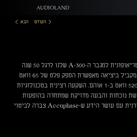
AUDIOLAND
הקודם
הבא
ה-A-80 הוא מגבר כוח מסוג Class A, שנוצר כגרסה סטריאופונית למגבר ה-A-300 שלנו לרגל 50 שנה
למותג. אופטימיזציה של 10 טרנזיסטורים MOS-FET במקביל ביציאה מאפשרת הספק פלט של 65 וואט
ב-8 אוהם, 130 וואט ב-4 אוהם, 260 וואט ב-2 אוהם, ו-520 וואט ב-1 אוהם. השקעה רצינית בטכנולוגיות
ת נוכחות והבעה מדויקת שמתחרה בהופעות
חיות. מגבר ה-A-80 משלב באופן מושלם טכנולוגיה מודרנית עם עושר הידע ש-Accuphase צברה לביטוי