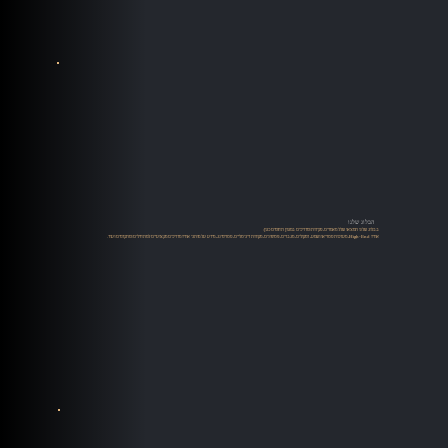
הבלוג שלנו
בבלוג שלנו תמצאו שלל מאמרים, סקירות ומדריכים במגוון תחומים כגון:
אודיו High-End, מערכות סטריאו ושמע, רמקולים, מגברים, פטיפונים, מקורות דיגיטליים, סטרימינג, מידע על מותגי אודיו מדריכים מקצועיים למתחילים ומתקדמים ועוד.