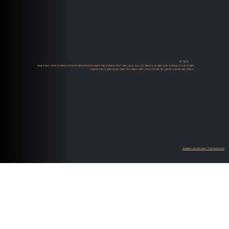
מוצרים
רמקולים
|
מגברים
|
קדם מגבר
|
מגבר הספק
|
מגברים משולבים
|
All-In-One
|
מקור דיגיטלי
|
סטרימרים
|
ממירים משולבים סטרימר
|
פטיפונים ואביזרים
|
פטיפונים
|
זרועות
|
ראשים MM
| ראשים MC |
קדם מגבר לפטיפון
|
ניקוי תקליטים
|
כבלים
|
טיפול בחשמל
|
כבלי חשמל
|
ארוניות ושיכוך
|
יד שניה ומתצוגה
עיצוב ופיתוח על ידי WEBMATE STUDIO