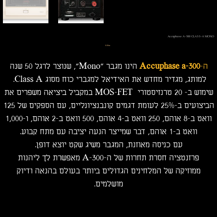
Accuphase A-300 CLASS-A MONO
מחיר
‏0.00 ‏₪
ה-
Accuphase a-300
הינו מגבר "Mono", שנוצר לרגל 50 שנה
למותג, מגדיר מחדש את האידיאל למגברי כוח מסוג Class A.
שימוש ב- 20 טרנזיסטורי MOS-FET במקביל ביציאה משפרים את
הביצועים ב-25% לעומת דגמים קונבנציונליים, עם הספקים של 125
וואט ב-8 אוהם, 250 וואט ב-4 אוהם, 500 וואט ב-2 אוהם, ו-1,000
וואט ב-1 אוהם, דבר שמייצר הנעה יציבה עם מתח קבוע.
עם כניסה מאוזנת, המגבר משיג שקט יוצא דופן.
פרזנטציה חסרת תחרות של ה-A-300 מאפשרת לך ליהנות
ממוזיקה של המלחינים הגדולים ביותר בעולם בהנאה ודיוק
מושלמים.