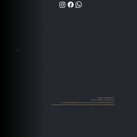
כיוון פטיפונים מקצועי-
התמחות בכיוון זרועות וראשים
אנו מציעים שירותי כיוון פטיפונים ברמה גבוהה, תוך שמירה על דיוק טכני מוחלט ומקצועיות שאין שניה לה.
אם אתם מחפשים את איכות הצליל האולטימטיבית ואת השימור הטוב ביותר לתקליטים, לראש וליהלום אתם במקום הנכון.​​