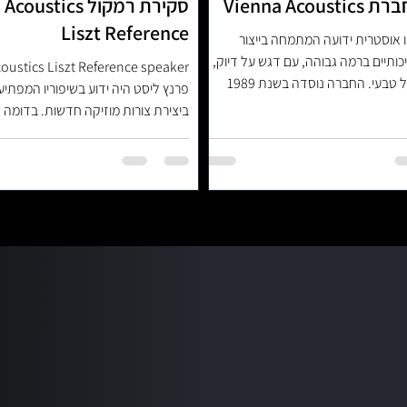
Vienna Acou
סקירת רמקול stics
Liszt Reference
 אוסטרית ידועה המתמחה בייצור
כותיים ברמה גבוהה, עם דגש על דיוק,
oustics Liszt Reference speaker
יציבות וצליל טבעי. החברה נוסדה בשנת 1989
פרנץ ליסט היה ידוע בשיפוריו המפתיע
טרלי
ביצירת צורות מוזיקה חדשות. בדומה 
LISZT...