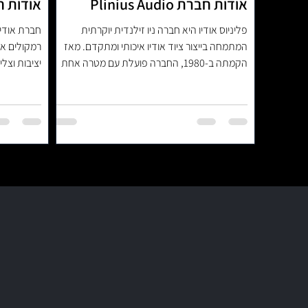
אודות חברת Plinius Audio
אודות חברת stics
פליניוס אודיו היא חברה ניו זילנדית יוקרתית
חברת אודיו
המתמחה בייצור ציוד אודיו איכותי ומתקדם. מאז
רמקולים אי
הקמתה ב-1980, החברה פועלת עם מטרה אחת
ברורה – להציע
בווינה, אוס