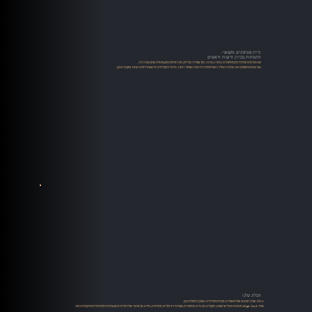
כיוון פטיפונים מקצועי-
התמחות בכיוון זרועות וראשים
אנו מציעים שירותי כיוון פטיפונים ברמה גבוהה, תוך שמירה על דיוק טכני מוחלט ומקצועיות שאין שניה לה.
אם אתם מחפשים את איכות הצליל האולטימטיבית ואת השימור הטוב ביותר לתקליטים, לראש וליהלום אתם במקום הנכון.​​