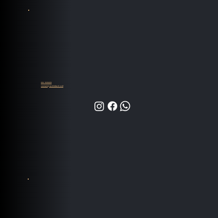
055-9935839
contact@audioland.co.il