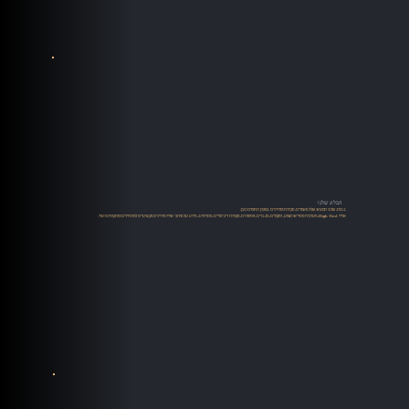
הבלוג שלנו
בבלוג שלנו תמצאו שלל מאמרים, סקירות ומדריכים במגוון תחומים כגון:
אודיו High-End, מערכות סטריאו ושמע, רמקולים, מגברים, פטיפונים, מקורות דיגיטליים, סטרימינג, מידע על מותגי אודיו מדריכים מקצועיים למתחילים ומתקדמים ועוד.